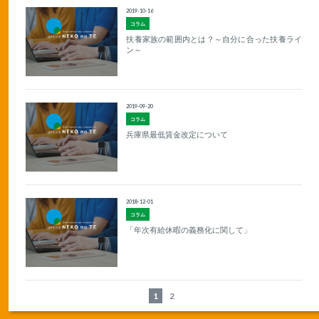
2019-10-16
コラム
扶養家族の範囲内とは？～自分に合った扶養ライ
ン～
2019-09-20
コラム
兵庫県最低賃金改定について
2018-12-01
コラム
「年次有給休暇の義務化に関して」
1
2