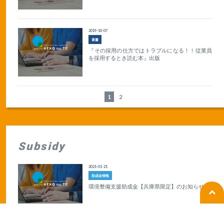
2019-10-07
著書
『その採用の仕方ではトラブルになる！！従業員
を採用するとき読む本』出版
1
2
Subsidy
2021-01-21
助成金情報
環境整備支援助成金【兵庫県限定】のお知らせ