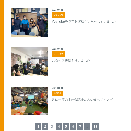
2022-09-26
ひとりごと
YouTubeを見てお客様がいらっしゃいました！
2022-09-26
ひとりごと
スタッフ研修を行いました！
2022-08-31
お知らせ
月に一度の全体会議＠かわのまちリビング
1
2
3
4
5
6
7
...
13