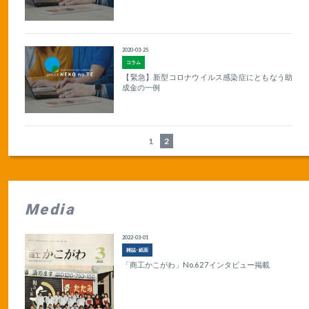
2020-03-25
コラム
【緊急】新型コロナウイルス感染症にともなう助
成金の一例
1
2
Media
2022-03-01
雑誌･紙面
「商工かこがわ」No.627インタビュー掲載