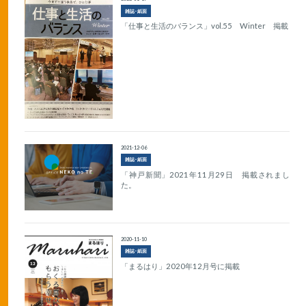
雑誌･紙面
「仕事と生活のバランス」vol.55 Winter 掲載
2021-12-06
雑誌･紙面
「神戸新聞」2021年11月29日 掲載されまし
た。
2020-11-10
雑誌･紙面
「まるはり」2020年12月号に掲載