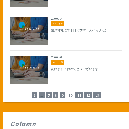
2020-01-14
ネコレク部
粟津神社にて十日えびす（えべっさん）
2020-01-07
ネコレク部
あけましておめでとうございます。
1
...
7
8
9
10
11
12
13
Column