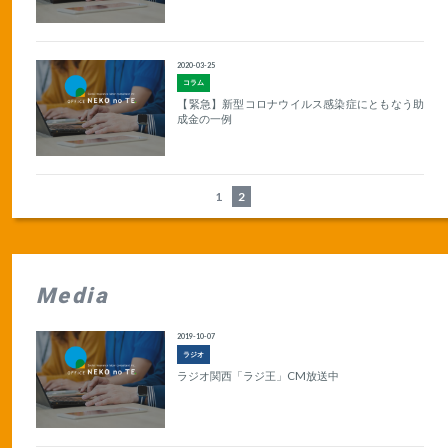
2020-03-25
コラム
【緊急】新型コロナウイルス感染症にともなう助
成金の一例
1
2
Media
2019-10-07
ラジオ
ラジオ関西「ラジ王」CM放送中