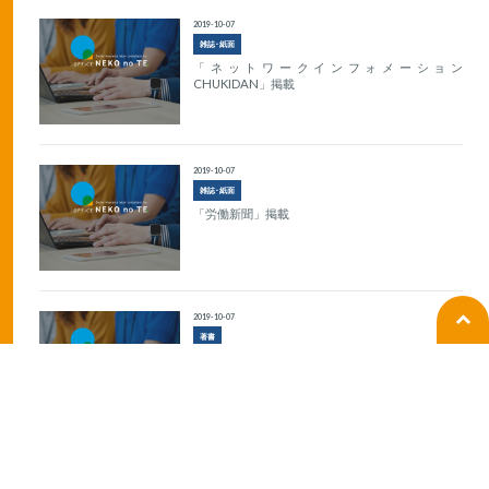
2019-10-07
雑誌･紙面
「ネットワークインフォメーション
CHUKIDAN」掲載
2019-10-07
雑誌･紙面
「労働新聞」掲載
2019-10-07
著書
『その採用の仕方ではトラブルになる！！従業員
を採用するとき読む本』出版
1
2