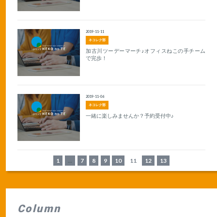
2019-11-11
ネコレク部
加古川ツーデーマーチ♪オフィスねこの手チーム
で完歩！
2019-11-06
ネコレク部
一緒に楽しみませんか？予約受付中♪
1
...
7
8
9
10
11
12
13
Column