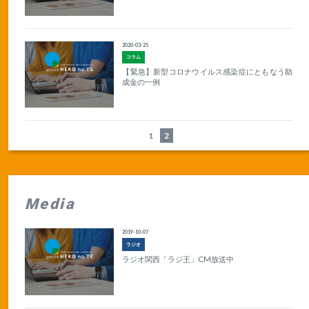
2020-03-25
コラム
【緊急】新型コロナウイルス感染症にともなう助
成金の一例
1
2
Media
2019-10-07
ラジオ
ラジオ関西「ラジ王」CM放送中