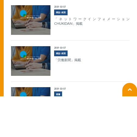
2019-10-07
雑誌･紙面
「ネットワークインフォメーション
CHUKIDAN」掲載
2019-10-07
雑誌･紙面
「労働新聞」掲載
2019-10-07
著書
『その採用の仕方ではトラブルになる！！従業員
を採用するとき読む本』出版
1
2