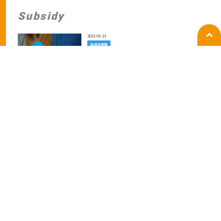
Subsidy
2021-01-21
助成金情報
環境整備支援助成金【兵庫県限定】のお知らせ
2018-12-01
助成金情報
労働生産性向上による助成金の割増に関して
2018-12-01
助成金情報
特定求職者雇用開発助成金【特定就職困難者コー
ス】