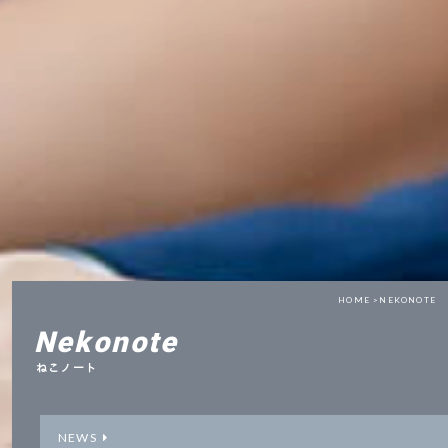
HOME >
NEKONOTE
Nekonote
ねこノート
NEWS