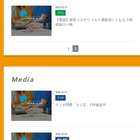
2020-03-25
コラム
【緊急】新型コロナウイルス感染症にともなう助
成金の一例
1
2
Media
2019-10-07
ラジオ
ラジオ関西「ラジ王」CM放送中
2019-10-07
雑誌･紙面