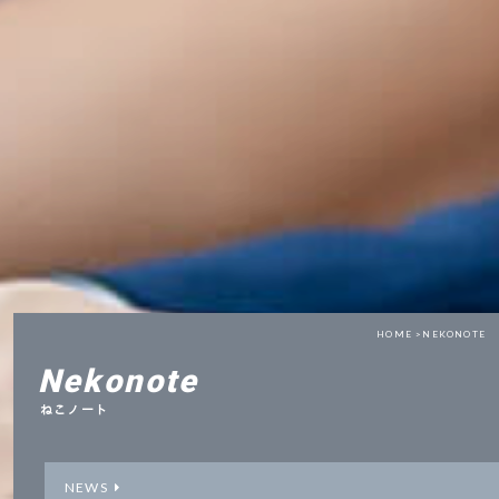
HOME >
NEKONOTE
Nekonote
ねこノート
NEWS