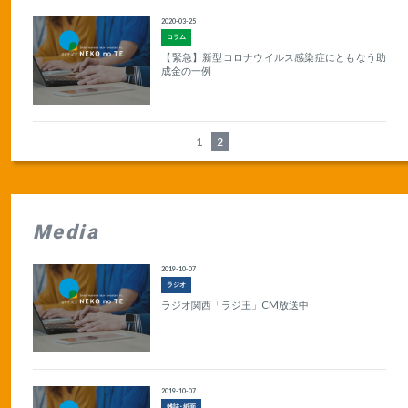
2020-03-25
コラム
【緊急】新型コロナウイルス感染症にともなう助
成金の一例
1
2
Media
2019-10-07
ラジオ
ラジオ関西「ラジ王」CM放送中
2019-10-07
雑誌･紙面