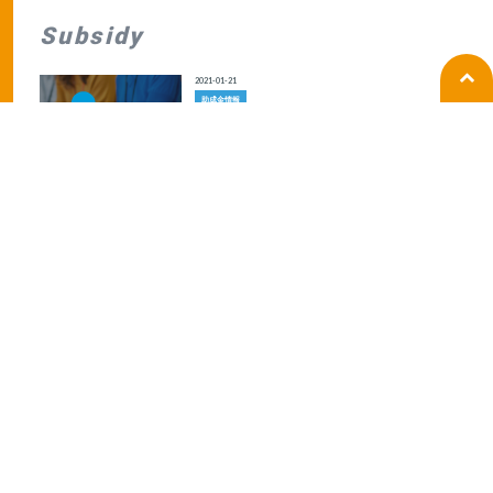
Subsidy
2021-01-21
助成金情報
環境整備支援助成金【兵庫県限定】のお知らせ
2018-12-01
助成金情報
労働生産性向上による助成金の割増に関して
2018-12-01
助成金情報
特定求職者雇用開発助成金【特定就職困難者コー
ス】