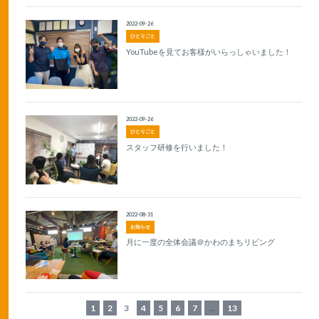
2022-09-26
ひとりごと
YouTubeを見てお客様がいらっしゃいました！
2022-09-26
ひとりごと
スタッフ研修を行いました！
2022-08-31
お知らせ
月に一度の全体会議＠かわのまちリビング
1
2
3
4
5
6
7
...
13