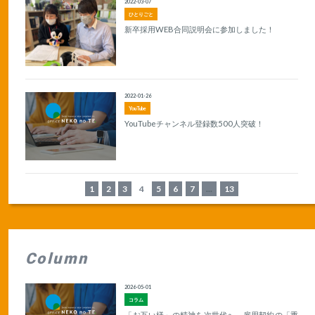
2022-03-07
ひとりごと
新卒採用WEB合同説明会に参加しました！
2022-01-26
YouTube
YouTubeチャンネル登録数500人突破！
1
2
3
4
5
6
7
...
13
Column
2026-05-01
コラム
「お互い様」の精神を次世代へ。雇用契約の「重