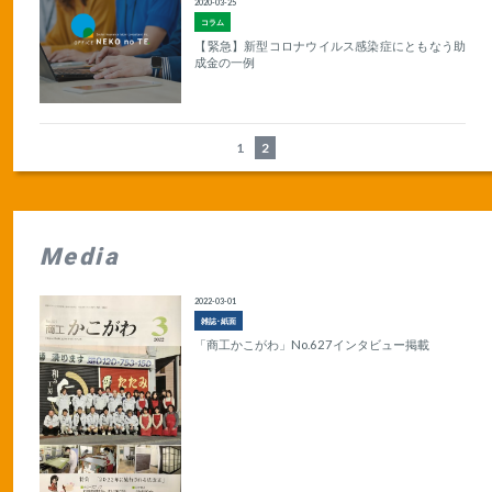
2020-03-25
コラム
【緊急】新型コロナウイルス感染症にともなう助
成金の一例
1
2
Media
2022-03-01
雑誌･紙面
「商工かこがわ」No.627インタビュー掲載