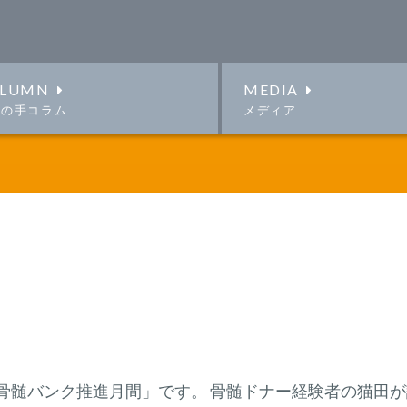
LUMN
MEDIA
この手コラム
メディア
「骨髄バンク推進月間」です。 骨髄ドナー経験者の猫田