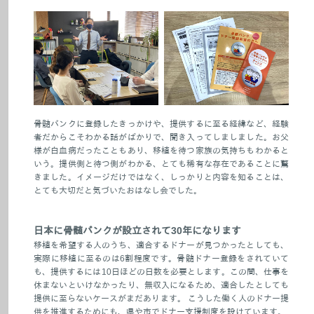
骨髄バンクに登録したきっかけや、提供するに至る経緯など、経験
者だからこそわかる話がばかりで、聞き入ってしましました。お父
様が白血病だったこともあり、移植を待つ家族の気持ちもわかると
いう。提供側と待つ側がわかる、とても稀有な存在であることに驚
きました。イメージだけではなく、しっかりと内容を知ることは、
とても大切だと気づいたおはなし会でした。
日本に骨髄バンクが設立されて30年になります
移植を希望する人のうち、適合するドナーが見つかったとしても、
実際に移植に至るのは6割程度です。骨髄ドナー登録をされていて
も、提供するには10日ほどの日数を必要とします。この間、仕事を
休まないといけなかったり、無収入になるため、適合したとしても
提供に至らないケースがまだあります。 こうした働く人のドナー提
供を推進するためにも、県や市でドナー支援制度を設けています。