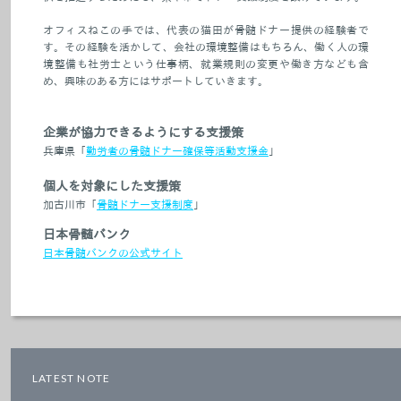
オフィスねこの手では、代表の猫田が骨髄ドナー提供の経験者で
す。その経験を活かして、会社の環境整備はもちろん、働く人の環
境整備も社労士という仕事柄、就業規則の変更や働き方なども含
め、興味のある方にはサポートしていきます。
企業が協力できるようにする支援策
兵庫県「
勤労者の骨髄ドナー確保等活動支援金
」
個人を対象にした支援策
加古川市「
骨髄ドナー支援制度
」
日本骨髄バンク
日本骨髄バンクの公式サイト
LATEST NOTE