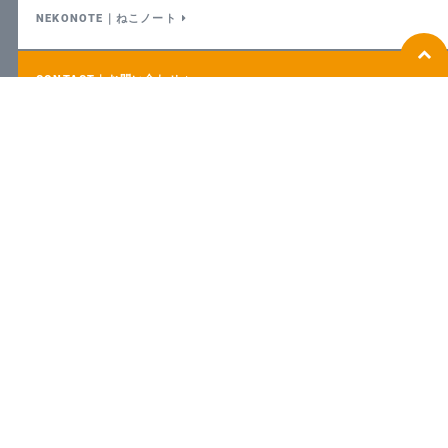
NEKONOTE｜ねこノート
CONTACT｜お問い合わせ
〒675-0031 兵庫県加古川市加古川町北在家2566-202
営業日 月曜日〜金曜日｜営業時間 9:30~17:30