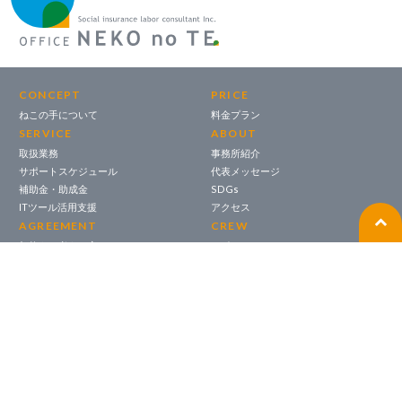
CONCEPT
PRICE
ねこの手について
料金プラン
SERVICE
ABOUT
取扱業務
事務所紹介
サポートスケジュール
代表メッセージ
補助金・助成金
SDGs
ITツール活用支援
アクセス
AGREEMENT
CREW
契約をお考えの方へ
サポートクルー
OFFICE
ねこの手診断
SUPPORT
オフィス
サポートについて
NEKONOTE｜ねこノート