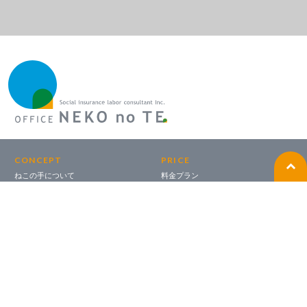
CONCEPT
PRICE
ねこの手について
料金プラン
SERVICE
ABOUT
取扱業務
事務所紹介
サポートスケジュール
代表メッセージ
補助金・助成金
SDGs
ITツール活用支援
アクセス
AGREEMENT
CREW
契約をお考えの方へ
サポートクルー
OFFICE
ねこの手診断
SUPPORT
オフィス