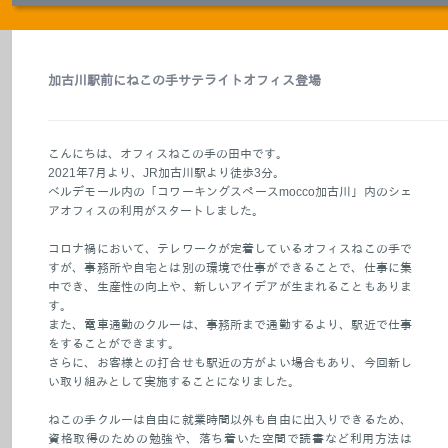
加古川駅前にねこの手サテライトオフィス登場
こんにちは、オフィスねこの手の田中です。
2021
年
7
月より、
JR
加古川駅より徒歩
3
分。
ベルデモール内の「コワーキングスペース
mocco
加古川」内のシェ
アオフィスの利用がスタートしました。
コロナ禍において、テレワークが定着しているオフィスねこの手で
すが、事務所や自宅とは別の環境で仕事ができることで、仕事に集
中でき、生産性の向上や、新しいアイデアが生まれることもありま
す。
また、電車通勤のクルーは、事務所まで通勤するより、駅近で仕事
をすることができます。
さらに、お客様との打合せも駅近の方がよい場合もあり、今回新し
い取り組みとして実施することになりました。
ねこの手クルーは自由に就業時間以外も自由に出入りできるため、
資格取得のための勉強や、落ち着いた空間で読書など利用方法は