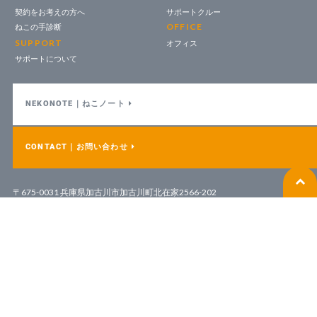
契約をお考えの方へ
サポートクルー
OFFICE
ねこの手診断
SUPPORT
オフィス
サポートについて
NEKONOTE｜ねこノート
CONTACT｜お問い合わせ
〒675-0031 兵庫県加古川市加古川町北在家2566-202
営業日 月曜日〜金曜日｜営業時間 9:30~17:30