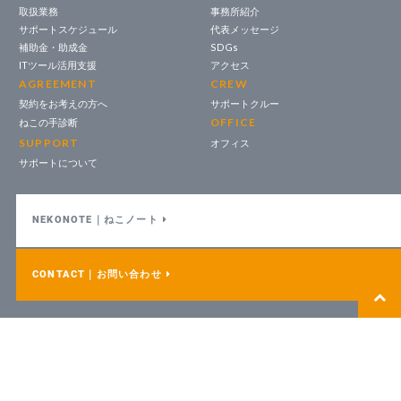
取扱業務
事務所紹介
サポートスケジュール
代表メッセージ
補助金・助成金
SDGs
ITツール活用支援
アクセス
AGREEMENT
CREW
契約をお考えの方へ
サポートクルー
OFFICE
ねこの手診断
SUPPORT
オフィス
サポートについて
NEKONOTE｜ねこノート
CONTACT｜お問い合わせ
〒675-0031 兵庫県加古川市加古川町北在家2566-202
営業日 月曜日〜金曜日｜営業時間 9:30~17:30