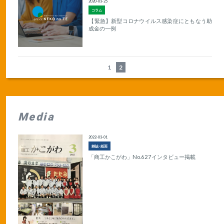
2020-03-25
コラム
【緊急】新型コロナウイルス感染症にともなう助
成金の一例
1
2
Media
2022-03-01
雑誌･紙面
「商工かこがわ」No.627インタビュー掲載