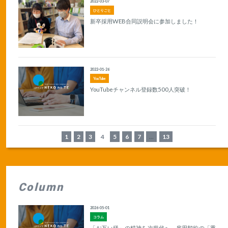
2022-03-07
ひとりごと
新卒採用WEB合同説明会に参加しました！
2022-01-26
YouTube
YouTubeチャンネル登録数500人突破！
1
2
3
4
5
6
7
...
13
Column
2026-05-01
コラム
「お互い様」の精神を次世代へ。雇用契約の「重