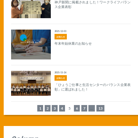
神戸新聞に掲載されました！ワークライフバラン
ス企業表彰
2021-12-03
お知らせ
年末年始休業のお知らせ
2021-11-26
お知らせ
「ひょうご仕事と生活センターのバランス企業表
彰」に選ばれました！
1
2
3
4
5
6
7
...
13