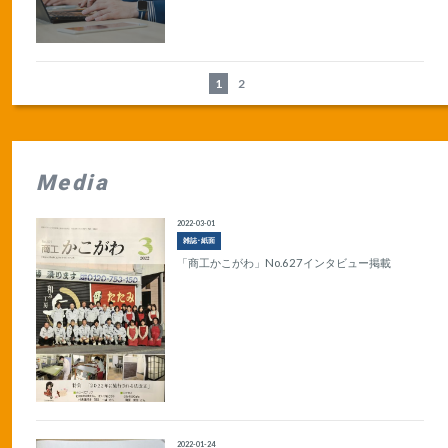
1
2
Media
2022-03-01
雑誌･紙面
「商工かこがわ」No.627インタビュー掲載
2022-01-24