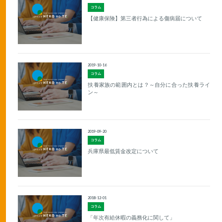
コラム
【健康保険】第三者行為による傷病届について
2019-10-16
コラム
扶養家族の範囲内とは？～自分に合った扶養ライ
ン～
2019-09-20
コラム
兵庫県最低賃金改定について
2018-12-01
コラム
「年次有給休暇の義務化に関して」