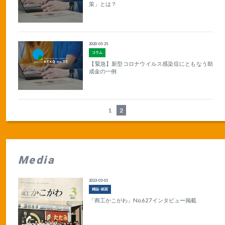
策」とは？
2020-03-25
コラム
【緊急】新型コロナウイルス感染症にともなう助
成金の一例
1
2
Media
2022-03-01
雑誌･紙面
「商工かこがわ」No.627インタビュー掲載