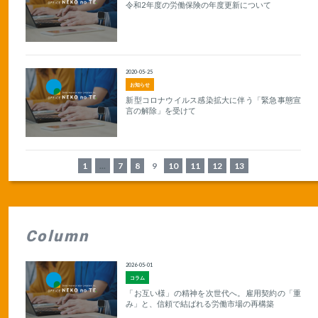
令和2年度の労働保険の年度更新について
2020-05-25
お知らせ
新型コロナウイルス感染拡大に伴う「緊急事態宣
言の解除」を受けて
1
...
7
8
9
10
11
12
13
Column
2026-05-01
コラム
「お互い様」の精神を次世代へ。雇用契約の「重
み」と、信頼で結ばれる労働市場の再構築