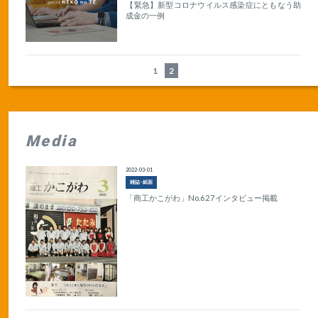
【緊急】新型コロナウイルス感染症にともなう助
成金の一例
1
2
Media
2022-03-01
雑誌･紙面
「商工かこがわ」No.627インタビュー掲載