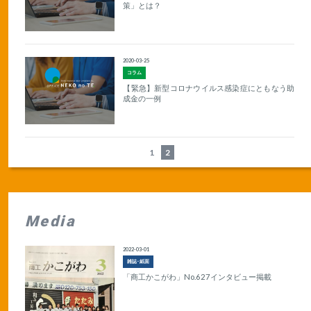
策」とは？
2020-03-25
コラム
【緊急】新型コロナウイルス感染症にともなう助
成金の一例
1
2
Media
2022-03-01
雑誌･紙面
「商工かこがわ」No.627インタビュー掲載