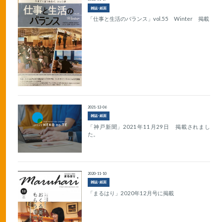
雑誌･紙面
「仕事と生活のバランス」vol.55 Winter 掲載
2021-12-06
雑誌･紙面
「神戸新聞」2021年11月29日 掲載されまし
た。
2020-11-10
雑誌･紙面
「まるはり」2020年12月号に掲載