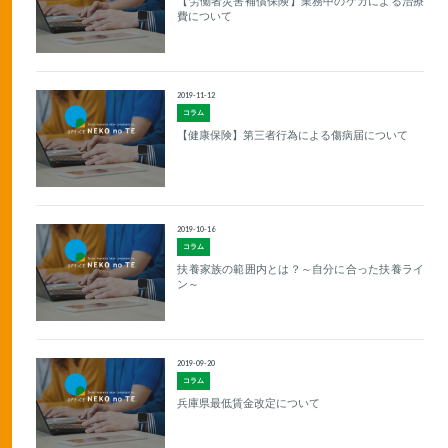
【労働者災害補償保険】業務中のケガによる治療
費について
2019-11-12
コラム
【健康保険】第三者行為による傷病届について
2019-10-16
コラム
扶養家族の範囲内とは？～自分に合った扶養ライ
ン～
2019-09-20
コラム
兵庫県最低賃金改定について