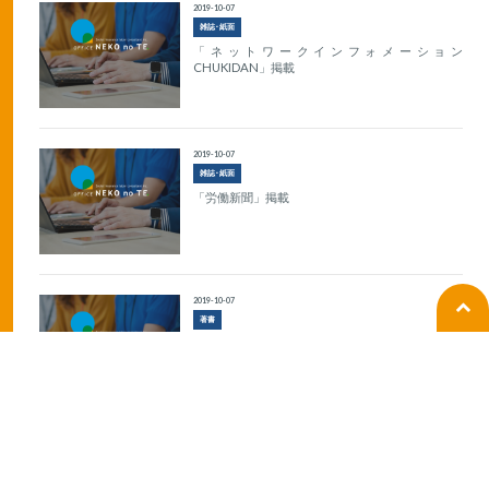
2019-10-07
雑誌･紙面
「ネットワークインフォメーション
CHUKIDAN」掲載
2019-10-07
雑誌･紙面
「労働新聞」掲載
2019-10-07
著書
『その採用の仕方ではトラブルになる！！従業員
を採用するとき読む本』出版
1
2