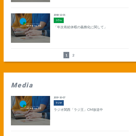
2018-12-01
コラム
「年次有給休暇の義務化に関して」
1
2
Media
2019-10-07
ラジオ
ラジオ関西「ラジ王」CM放送中