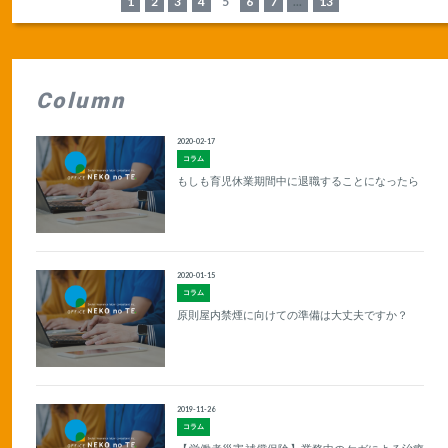
1
2
3
4
5
6
7
...
13
Column
2020-02-17
コラム
もしも育児休業期間中に退職することになったら
2020-01-15
コラム
原則屋内禁煙に向けての準備は大丈夫ですか？
2019-11-26
コラム