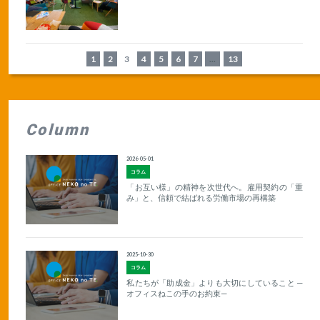
1
2
3
4
5
6
7
...
13
Column
2026-05-01
コラム
「お互い様」の精神を次世代へ。雇用契約の「重
み」と、信頼で結ばれる労働市場の再構築
2025-10-30
コラム
私たちが「助成金」よりも大切にしていること —
オフィスねこの手のお約束—