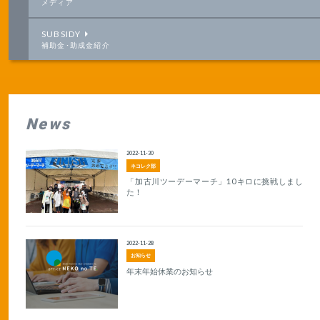
メディア
SUBSIDY
補助金･助成金紹介
News
2022-11-30
ネコレク部
「加古川ツーデーマーチ」10キロに挑戦しまし
た！
2022-11-28
お知らせ
年末年始休業のお知らせ