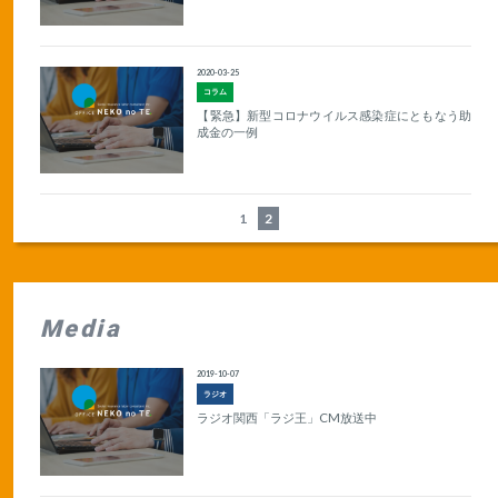
2020-03-25
コラム
【緊急】新型コロナウイルス感染症にともなう助
成金の一例
1
2
Media
2019-10-07
ラジオ
ラジオ関西「ラジ王」CM放送中