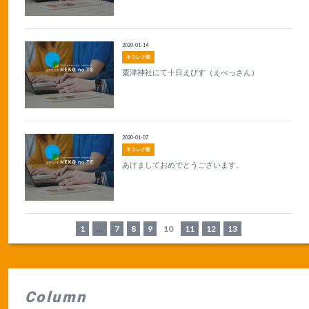
2020-01-14
ネコレク部
粟津神社にて十日えびす（えべっさん）
2020-01-07
ネコレク部
あけましておめでとうございます。
1
...
7
8
9
10
11
12
13
Column