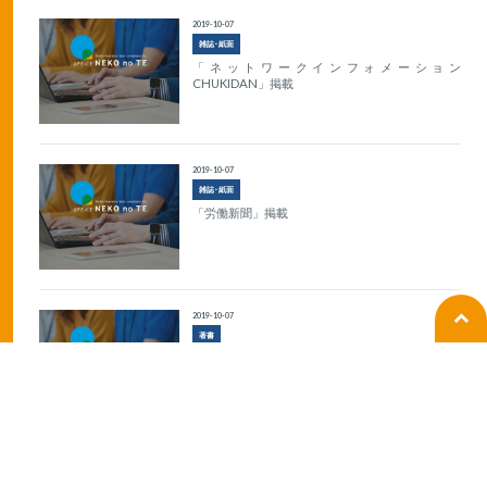
2019-10-07
雑誌･紙面
「ネットワークインフォメーション
CHUKIDAN」掲載
2019-10-07
雑誌･紙面
「労働新聞」掲載
2019-10-07
著書
『その採用の仕方ではトラブルになる！！従業員
を採用するとき読む本』出版
1
2