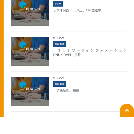
ラジオ
ラジオ関西「ラジ王」CM放送中
2019-10-07
雑誌･紙面
「ネットワークインフォメーション
CHUKIDAN」掲載
2019-10-07
雑誌･紙面
「労働新聞」掲載
2019-10-07
著書
『その採用の仕方ではトラブルになる！！従業員