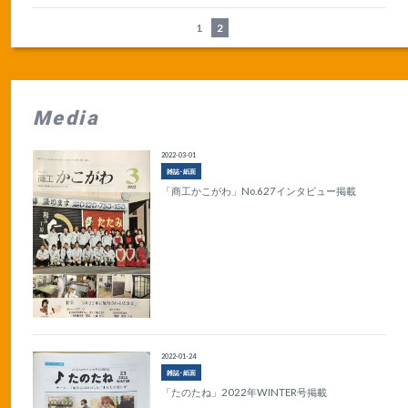
1
2
Media
2022-03-01
雑誌･紙面
「商工かこがわ」No.627インタビュー掲載
2022-01-24
雑誌･紙面
「たのたね」2022年WINTER号掲載