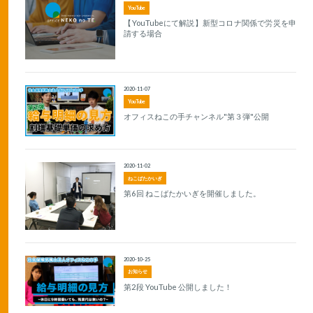
YouTube
【YouTubeにて解説】新型コロナ関係で労災を申
請する場合
2020-11-07
YouTube
オフィスねこの手チャンネル"第３弾"公開
2020-11-02
ねこばたかいぎ
第6回 ねこばたかいぎを開催しました。
2020-10-25
お知らせ
第2段 YouTube 公開しました！