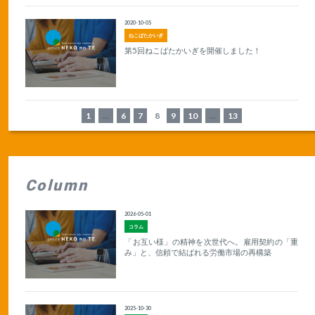
2020-10-05
ねこばたかいぎ
第5回ねこばたかいぎを開催しました！
1
...
6
7
8
9
10
...
13
Column
2026-05-01
コラム
「お互い様」の精神を次世代へ。雇用契約の「重
み」と、信頼で結ばれる労働市場の再構築
2025-10-30