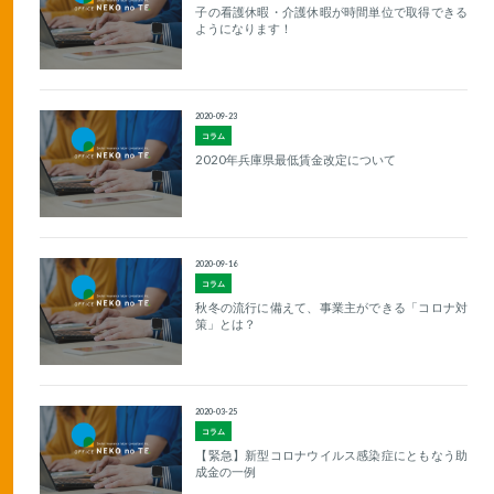
子の看護休暇・介護休暇が時間単位で取得できる
ようになります！
2020-09-23
コラム
2020年兵庫県最低賃金改定について
2020-09-16
コラム
秋冬の流行に備えて、事業主ができる「コロナ対
策」とは？
2020-03-25
コラム
【緊急】新型コロナウイルス感染症にともなう助
成金の一例