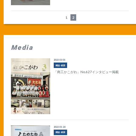
1
2
Media
2022-03-01
雑誌･紙面
「商工かこがわ」No.627インタビュー掲載
2022-01-24
雑誌･紙面