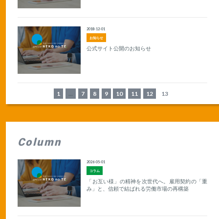
2018-12-01
お知らせ
公式サイト公開のお知らせ
1
...
7
8
9
10
11
12
13
Column
2026-05-01
コラム
「お互い様」の精神を次世代へ。雇用契約の「重
み」と、信頼で結ばれる労働市場の再構築