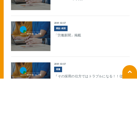
2019-10-07
雑誌･紙面
「労働新聞」掲載
2019-10-07
著書
『その採用の仕方ではトラブルになる！！従業員
を採用するとき読む本』出版
1
2
Subsidy