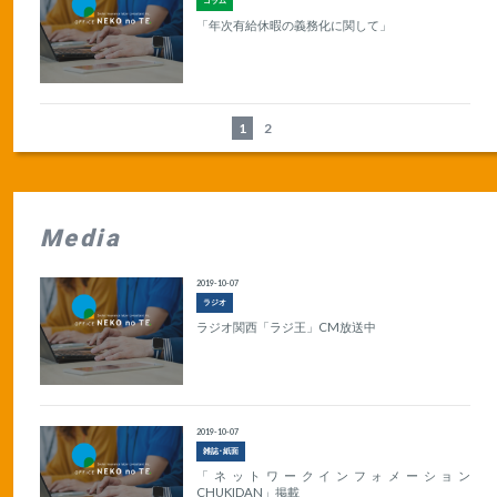
コラム
「年次有給休暇の義務化に関して」
1
2
Media
2019-10-07
ラジオ
ラジオ関西「ラジ王」CM放送中
2019-10-07
雑誌･紙面
「ネットワークインフォメーション
CHUKIDAN」掲載