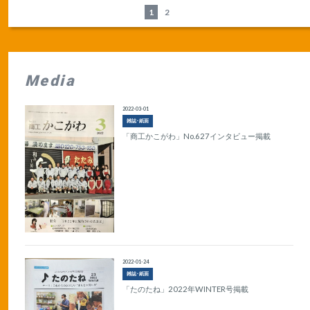
1
2
Media
2022-03-01
雑誌･紙面
「商工かこがわ」No.627インタビュー掲載
2022-01-24
雑誌･紙面
「たのたね」2022年WINTER号掲載