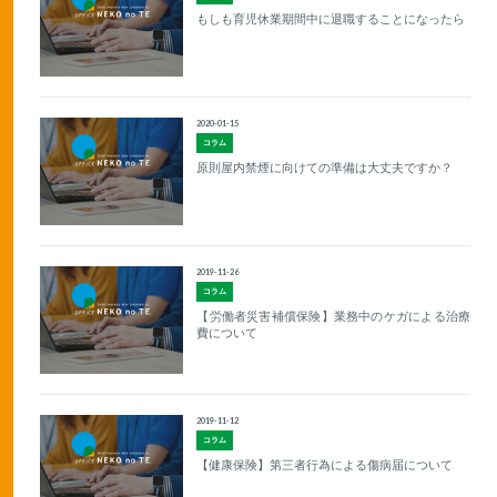
もしも育児休業期間中に退職することになったら
2020-01-15
コラム
原則屋内禁煙に向けての準備は大丈夫ですか？
2019-11-26
コラム
【労働者災害補償保険】業務中のケガによる治療
費について
2019-11-12
コラム
【健康保険】第三者行為による傷病届について