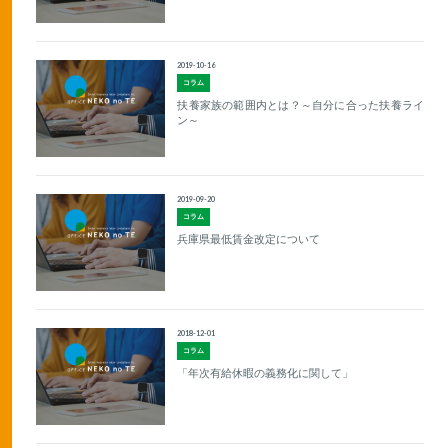
2019-10-16
コラム
扶養家族の範囲内とは？～自分に合った扶養ライ
ン～
2019-09-20
コラム
兵庫県最低賃金改定について
2018-12-01
コラム
「年次有給休暇の義務化に関して」