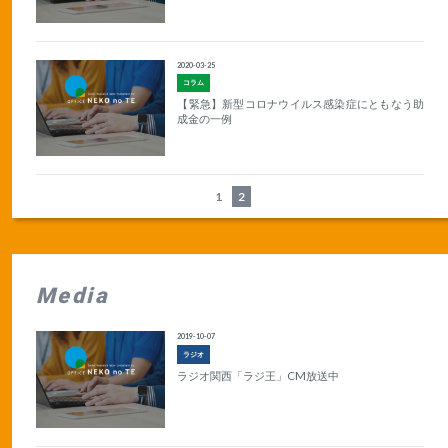
2020-03-25
コラム
【緊急】新型コロナウイルス感染症にともなう助
成金の一例
1
2
Media
2019-10-07
ラジオ
ラジオ関西「ラジ王」CM放送中