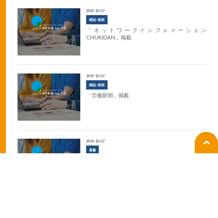
2019-10-07
雑誌･紙面
「ネットワークインフォメーション
CHUKIDAN」掲載
2019-10-07
雑誌･紙面
「労働新聞」掲載
2019-10-07
著書
『その採用の仕方ではトラブルになる！！従業員
を採用するとき読む本』出版
1
2