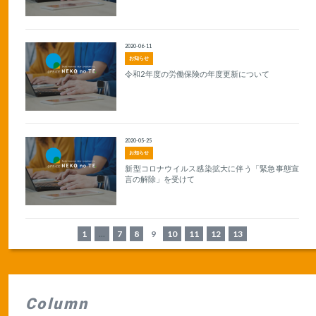
2020-06-11
お知らせ
令和2年度の労働保険の年度更新について
2020-05-25
お知らせ
新型コロナウイルス感染拡大に伴う「緊急事態宣
言の解除」を受けて
1
...
7
8
9
10
11
12
13
Column