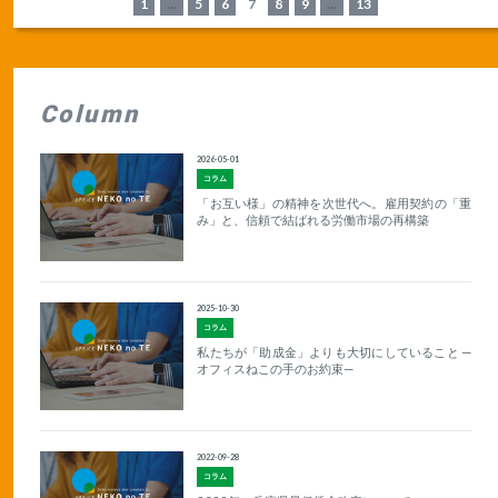
1
...
5
6
7
8
9
...
13
Column
2026-05-01
コラム
「お互い様」の精神を次世代へ。雇用契約の「重
み」と、信頼で結ばれる労働市場の再構築
2025-10-30
コラム
私たちが「助成金」よりも大切にしていること —
オフィスねこの手のお約束—
2022-09-28
コラム