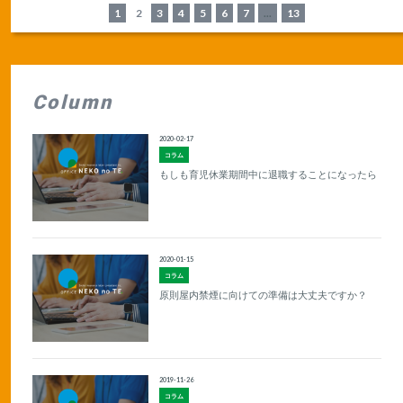
1
2
3
4
5
6
7
...
13
Column
2020-02-17
コラム
もしも育児休業期間中に退職することになったら
2020-01-15
コラム
原則屋内禁煙に向けての準備は大丈夫ですか？
2019-11-26
コラム