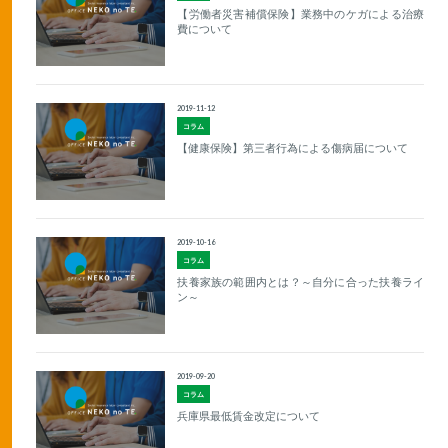
【労働者災害補償保険】業務中のケガによる治療
費について
2019-11-12
コラム
【健康保険】第三者行為による傷病届について
2019-10-16
コラム
扶養家族の範囲内とは？～自分に合った扶養ライ
ン～
2019-09-20
コラム
兵庫県最低賃金改定について