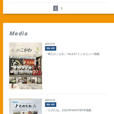
1
2
Media
2022-03-01
雑誌･紙面
「商工かこがわ」No.627インタビュー掲載
2022-01-24
雑誌･紙面
「たのたね」2022年WINTER号掲載