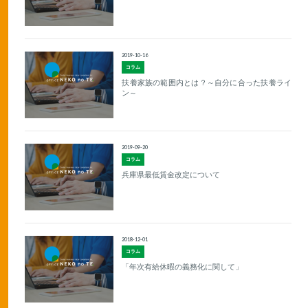
2019-10-16
コラム
扶養家族の範囲内とは？～自分に合った扶養ライ
ン～
2019-09-20
コラム
兵庫県最低賃金改定について
2018-12-01
コラム
「年次有給休暇の義務化に関して」