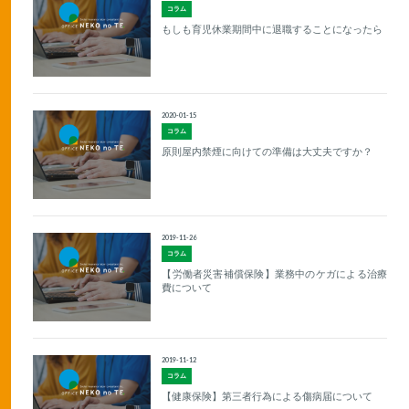
コラム
もしも育児休業期間中に退職することになったら
2020-01-15
コラム
原則屋内禁煙に向けての準備は大丈夫ですか？
2019-11-26
コラム
【労働者災害補償保険】業務中のケガによる治療
費について
2019-11-12
コラム
【健康保険】第三者行為による傷病届について