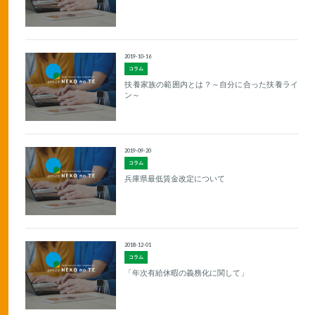
2019-10-16
コラム
扶養家族の範囲内とは？～自分に合った扶養ライ
ン～
2019-09-20
コラム
兵庫県最低賃金改定について
2018-12-01
コラム
「年次有給休暇の義務化に関して」