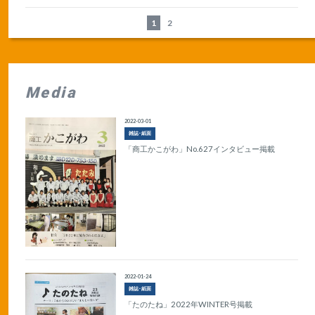
1
2
Media
2022-03-01
雑誌･紙面
「商工かこがわ」No.627インタビュー掲載
2022-01-24
雑誌･紙面
「たのたね」2022年WINTER号掲載