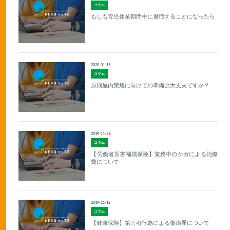
コラム
もしも育児休業期間中に退職することになったら
2020-01-15
コラム
原則屋内禁煙に向けての準備は大丈夫ですか？
2019-11-26
コラム
【労働者災害補償保険】業務中のケガによる治療
費について
2019-11-12
コラム
【健康保険】第三者行為による傷病届について