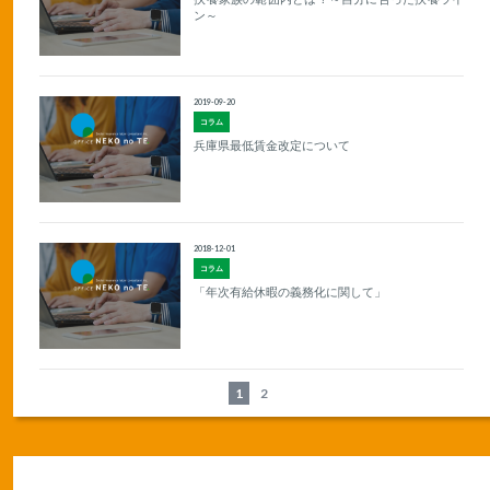
ン～
2019-09-20
コラム
兵庫県最低賃金改定について
2018-12-01
コラム
「年次有給休暇の義務化に関して」
1
2