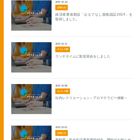
2019-10-24
お知らせ
経済産業省創設「おもてなし規格認証2019」を
取得しました。
2019-10-15
ネコレク部
ランチタイムに歓送迎会をしました
2019-10-08
ネコレク部
社内レクリエーション～アロマテラピー体験～
2019-10-01
お知らせ
新制度「年金生活者支援給付金」開始のお知らせ