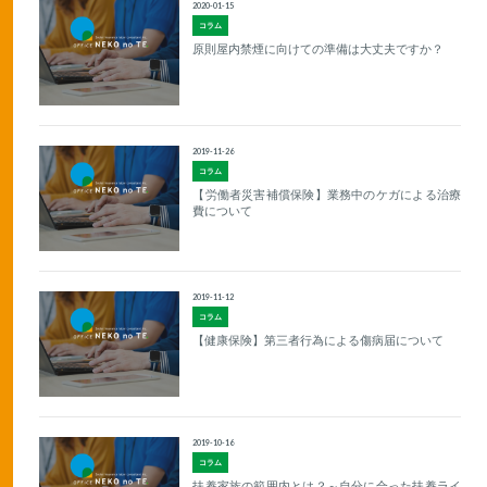
2020-01-15
コラム
原則屋内禁煙に向けての準備は大丈夫ですか？
2019-11-26
コラム
【労働者災害補償保険】業務中のケガによる治療
費について
2019-11-12
コラム
【健康保険】第三者行為による傷病届について
2019-10-16
コラム
扶養家族の範囲内とは？～自分に合った扶養ライ