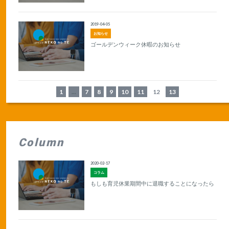
2019-04-05
お知らせ
ゴールデンウィーク休暇のお知らせ
1
...
7
8
9
10
11
12
13
Column
2020-02-17
コラム
もしも育児休業期間中に退職することになったら