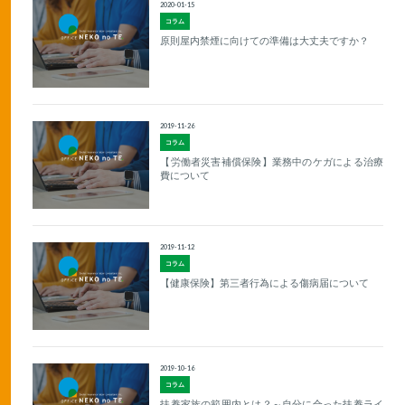
2020-01-15
コラム
原則屋内禁煙に向けての準備は大丈夫ですか？
2019-11-26
コラム
【労働者災害補償保険】業務中のケガによる治療
費について
2019-11-12
コラム
【健康保険】第三者行為による傷病届について
2019-10-16
コラム
扶養家族の範囲内とは？～自分に合った扶養ライ