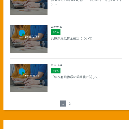
ン～
2019-09-20
コラム
兵庫県最低賃金改定について
2018-12-01
コラム
「年次有給休暇の義務化に関して」
1
2