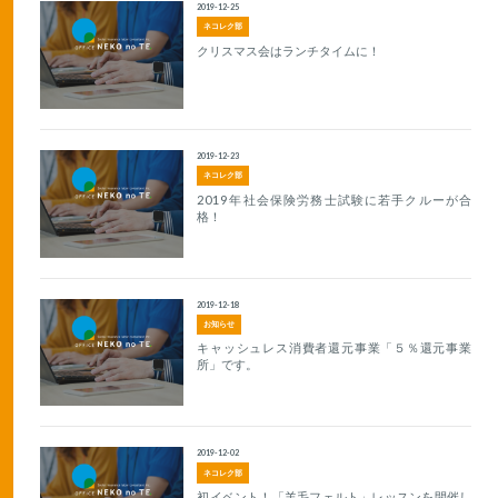
2019-12-25
ネコレク部
クリスマス会はランチタイムに！
2019-12-23
ネコレク部
2019年社会保険労務士試験に若手クルーが合
格！
2019-12-18
お知らせ
キャッシュレス消費者還元事業「５％還元事業
所」です。
2019-12-02
ネコレク部
初イベント！「羊毛フェルト」レッスンを開催し