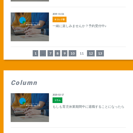
2019-11-06
ネコレク部
一緒に楽しみませんか？予約受付中♪
1
...
7
8
9
10
11
12
13
Column
2020-02-17
コラム
もしも育児休業期間中に退職することになったら