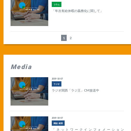
コラム
「年次有給休暇の義務化に関して」
1
2
Media
2019-10-07
ラジオ
ラジオ関西「ラジ王」CM放送中
2019-10-07
雑誌･紙面
「ネットワークインフォメーション