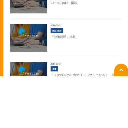
CHUKIDAN」掲載
2019-10-07
雑誌･紙面
「労働新聞」掲載
2019-10-07
著書
『その採用の仕方ではトラブルになる！！従業員
を採用するとき読む本』出版
1
2