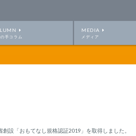
LUMN
MEDIA
この手コラム
メディア
省創設「おもてなし規格認証2019」を取得しました。