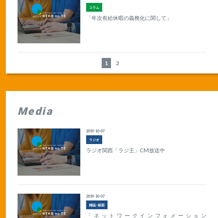
コラム
「年次有給休暇の義務化に関して」
1
2
Media
2019-10-07
ラジオ
ラジオ関西「ラジ王」CM放送中
2019-10-07
雑誌･紙面
「ネットワークインフォメーション