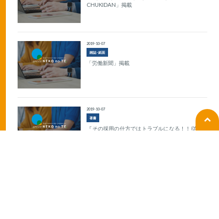
CHUKIDAN」掲載
2019-10-07
雑誌･紙面
「労働新聞」掲載
2019-10-07
著書
『その採用の仕方ではトラブルになる！！従業員
を採用するとき読む本』出版
1
2