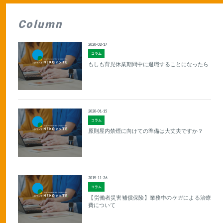
Column
2020-02-17
コラム
もしも育児休業期間中に退職することになったら
2020-01-15
コラム
原則屋内禁煙に向けての準備は大丈夫ですか？
2019-11-26
コラム
【労働者災害補償保険】業務中のケガによる治療
費について