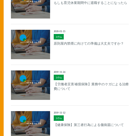
もしも育児休業期間中に退職することになったら
2020-01-15
コラム
原則屋内禁煙に向けての準備は大丈夫ですか？
2019-11-26
コラム
【労働者災害補償保険】業務中のケガによる治療
費について
2019-11-12
コラム
【健康保険】第三者行為による傷病届について