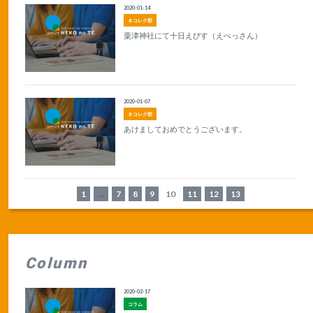
2020-01-14
ネコレク部
粟津神社にて十日えびす（えべっさん）
2020-01-07
ネコレク部
あけましておめでとうございます。
1
...
7
8
9
10
11
12
13
Column
2020-02-17
コラム