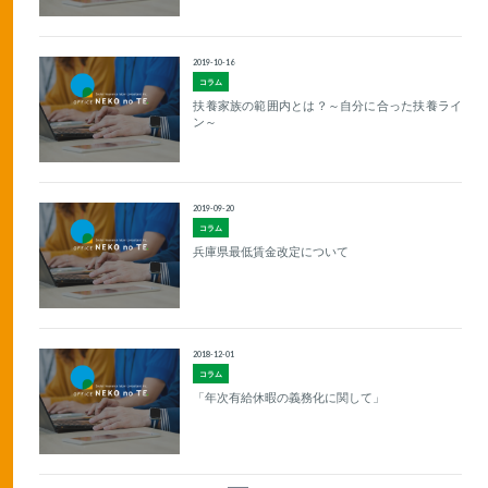
2019-10-16
コラム
扶養家族の範囲内とは？～自分に合った扶養ライ
ン～
2019-09-20
コラム
兵庫県最低賃金改定について
2018-12-01
コラム
「年次有給休暇の義務化に関して」