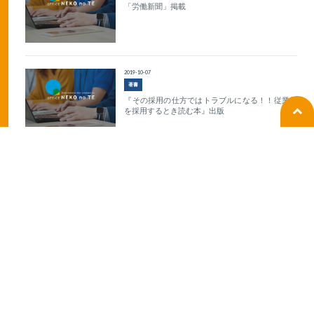
「労働新聞」掲載
2019-10-07
著書
『その採用の仕方ではトラブルになる！！従業員
を採用するとき読む本』出版
1
2
Subsidy
2021-01-21
助成金情報
環境整備支援助成金【兵庫県限定】のお知らせ