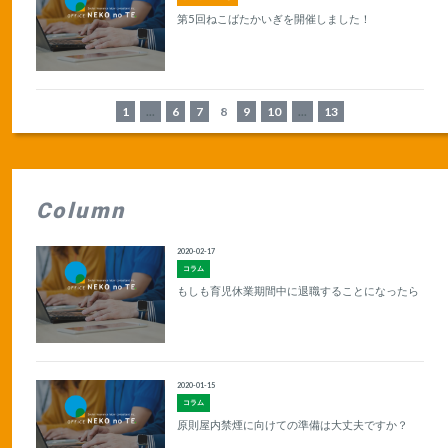
第5回ねこばたかいぎを開催しました！
1
...
6
7
8
9
10
...
13
Column
2020-02-17
コラム
もしも育児休業期間中に退職することになったら
2020-01-15
コラム
原則屋内禁煙に向けての準備は大丈夫ですか？