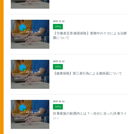
2019-11-26
コラム
【労働者災害補償保険】業務中のケガによる治療
費について
2019-11-12
コラム
【健康保険】第三者行為による傷病届について
2019-10-16
コラム
扶養家族の範囲内とは？～自分に合った扶養ライ
ン～