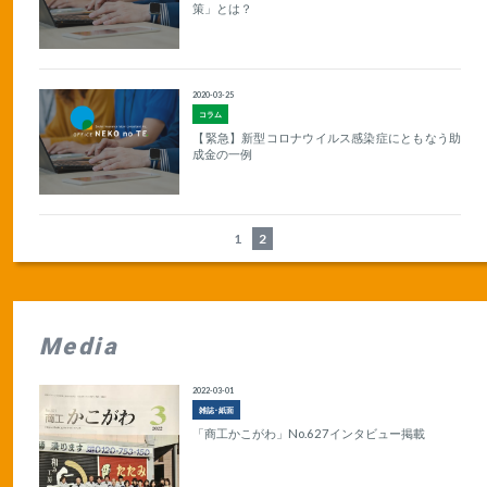
策」とは？
2020-03-25
コラム
【緊急】新型コロナウイルス感染症にともなう助
成金の一例
1
2
Media
2022-03-01
雑誌･紙面
「商工かこがわ」No.627インタビュー掲載