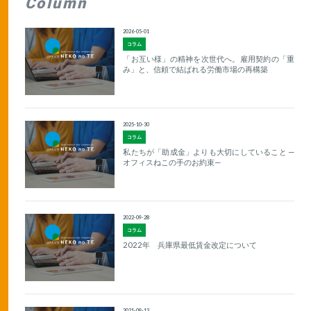
Column
2026-05-01
コラム
「お互い様」の精神を次世代へ。雇用契約の「重
み」と、信頼で結ばれる労働市場の再構築
2025-10-30
コラム
私たちが「助成金」よりも大切にしていること —
オフィスねこの手のお約束—
2022-09-28
コラム
2022年 兵庫県最低賃金改定について
2021-09-13