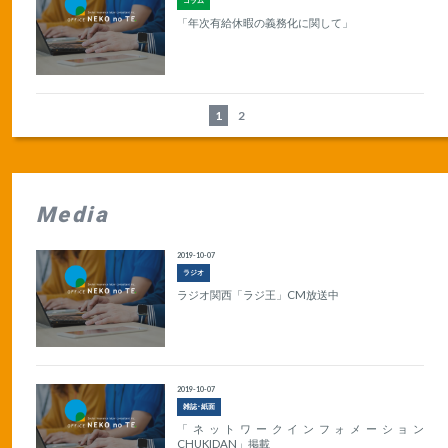
コラム
「年次有給休暇の義務化に関して」
1
2
Media
2019-10-07
ラジオ
ラジオ関西「ラジ王」CM放送中
2019-10-07
雑誌･紙面
「ネットワークインフォメーション
CHUKIDAN」掲載