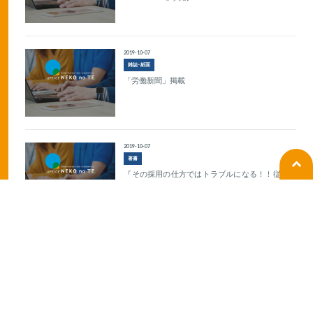
2019-10-07
雑誌･紙面
「労働新聞」掲載
2019-10-07
著書
『その採用の仕方ではトラブルになる！！従業員
を採用するとき読む本』出版
1
2
Subsidy