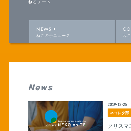
ねこノート
NEWS
CO
ねこの手ニュース
ね
News
2019-12-25
ネコレク部
クリスマ